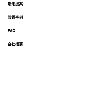
活用提案
設置事例
FAQ
会社概要
65インチ ベゼル3.5mm／輝度500cd/㎡ 4K屋内用マル
チディスプレイ YSD-MD6535V5B
LINQ WALL（マルチディスプレイ）