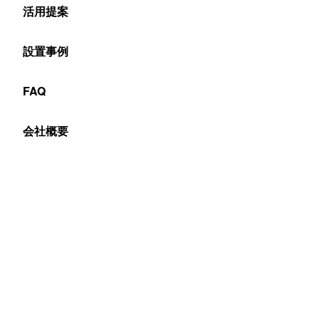
活用提案
設置事例
FAQ
Table of Contents
会社概要
体育の授業が抱える課題と電子黒板の導入効果
これまでの小学校体育が抱えていた主な課題
課題1：指導の「見える化」の難しさ
課題2：個別指導の難しさ
課題3：安全確保とリスクマネジメント
電子黒板が体育の授業を変える3つの理由
理由1：動きの「見える化」と「共有」で理解度が飛
躍的に向上
理由2：個別最適化された指導と安全性の確保
理由3：授業準備の効率化と振り返りの質の向上
小学校低学年（1・2年生）向け電子黒板活用｜「から