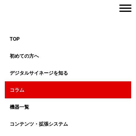
TOP
電子黒板で体育の授業が変わる！安全で効果
初めての方へ
的な小学校体育のICT活用術
デジタルサイネージを知る
ヤマトサイネージ
コラム
>
コラム
>
電子黒板
>
電子黒板で体育の授業が変わる！安全
機器一覧
コンテンツ・拡張システム