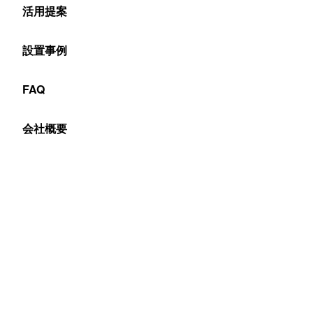
活用提案
設置事例
FAQ
Table of Contents
会社概要
ワイヤレスミラーリングで電子黒板がもっと便利に
なぜ今、ワイヤレスミラーリングが必須機能なのか？
効果1：接続による「タイムロス」をゼロに
効果2：参加者の「自発的な発表」を促す
効果3：複数デバイスのシームレスな連携
4ステップで理解！PC画面を電子黒板に映す方法（E-
Share編）
ステップ1：E-Shareアプリのダウンロードと起動
端末をWi-Fiへ接続
端末側の準備
STUDIA側の準備