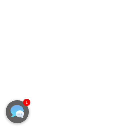
75インチ電子黒板YSD-IB7500VA1 | 4K・タッチ対
応 屋内用ディスプレイ
STUDIA（電子黒板）