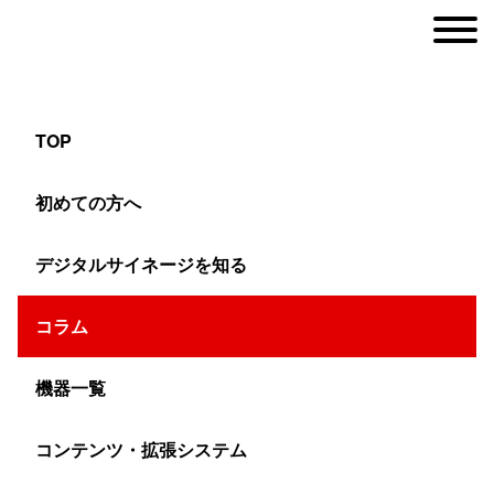
TOP
電子黒板STUDIAで実現するワイヤレスミラー
初めての方へ
リング活用術！E-Shareアプリ操作マニュアル
デジタルサイネージを知る
ヤマトサイネージ
コラム
>
コラム
>
電子黒板
>
電子黒板STUDIAで実現するワイヤレ
機器一覧
コンテンツ・拡張システム