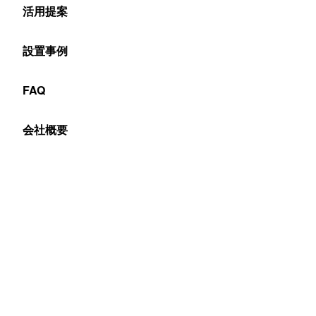
活用提案
その前に来るのが「梅雨」ですよね。
設置事例
せっかく行楽日和が続くと思えば
梅雨に入ると雨で出かけられない。。。と
FAQ
残念な気持ちになる方も多いでしょう。
会社概要
しかし、事業者としては、
環境に左右されず安定して
集客し続ける必要があるので、
雨でも目立つ看板がほしいと思いませんか？
そこで今回は
こんな4コマ漫画を作ってみました！