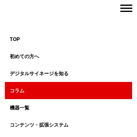
TOP
【4コマ漫画】梅雨でも高輝度デジタルサイネ
初めての方へ
ージなら看板が目立つ
デジタルサイネージを知る
ヤマトサイネージ
コラム
>
コラム
>
デジサイ漫画コラム
>
【4コマ漫画】梅雨でも高
機器一覧
こんにちは。ヤマトサイネージです。
コンテンツ・拡張システム
春が終わり、初夏に差し掛かっていますが、