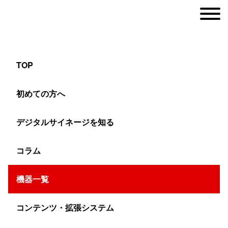
TOP
メッシュLEDビジョンM1シリーズ YSL-M1
初めての方へ
デジタルサイネージを知る
ヤマトサイネージ
>
機器一覧
>
LEDビジョン
>
メッシュタイプLEDビジョン
>
コラム
機器一覧
コンテンツ・拡張システム