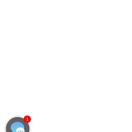
〒530-0003
大阪府大阪市北区堂島2-3-2 堂北ビルディング102
号室
クレジットカード決済対応・リース対応
各種クレジットカードでの分割、一括お支払いが可能です。
また大型案件は2回～72回等の割賦、リースにも対応していますの
でご相談ください。
HDMI、HDMIロゴは、HDMI Licensing LLC.の登録商標です。Android、Google Playは、Google
Inc.の商標です。
Copyright © ヤマトサイネージ All rights Reserved.