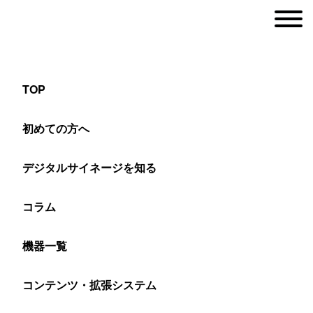
TOP
巨大なモニターで強力なインパクト
初めての方へ
デジタルサイネージを知る
ヤマトサイネージ
>
設置事例
>
マルチディスプレイ
>
巨大なモニターで強力
コラム
大規模な展示会ではいかに来場者の目
機器一覧
を惹きつけるかが最大のポイント
コンテンツ・拡張システム