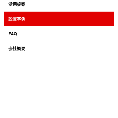
他社ブースがひしめく巨大ホールでの展示会イベント。せ
活用提案
っかく出展したのに閑古鳥が鳴くようでは寂しい限りで
す。もしそのようなご経験があるなら、それは魅力的なブ
設置事例
ースレイアウトができていないからかもしれません。
FAQ
展示会成功の秘訣は3つです。それは商品力とマンパワ
会社概要
ー、そしてブースレイアウトです。そのブースレイアウト
の中で最も重要なのが「アイキャッチ」ではないでしょう
か。もともと貴社の製品やサービスに興味がある方は頬っ
ておいても来てくれるでしょうが、このような展示会の場
合、一見客の取り込みも重要課題となります。
しかし、どのような方法でブースを目立たせれば良いの
か？それには大画面の液晶マルチモニターがおすすめで
す。