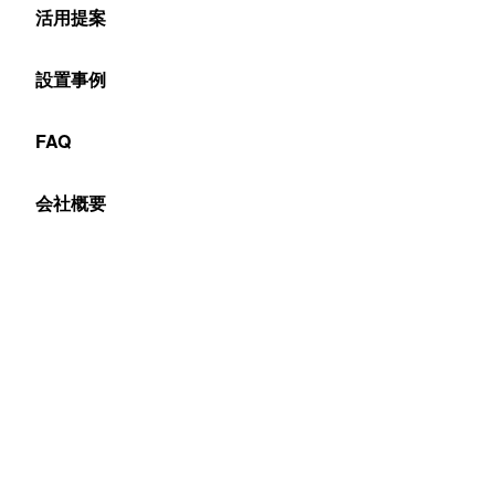
活用提案
完全な屋外やショーウインドウ越しで屋外向けに大型のモ
設置事例
ニターを設置する場合、あなたはどのようなものを検討す
るでしょうか？基本的に「大画面モニター」は液晶を連結
FAQ
してマルチモニター化するか、LEDビジョンにするかの2
会社概要
択になります。
Table of Contents
屋外用液晶ディスプレイとLEDビジョン
屋外または屋外向けに液晶マルチモニターをおすすめ
しない理由
①輝度（画面の明るさ）
②画面自身と保護ガラスの反射が厄介
③屋外（向け）の大画面は液晶マルチモニターは推
奨しない
④大型の液晶マルチモニターは屋内設置が基本