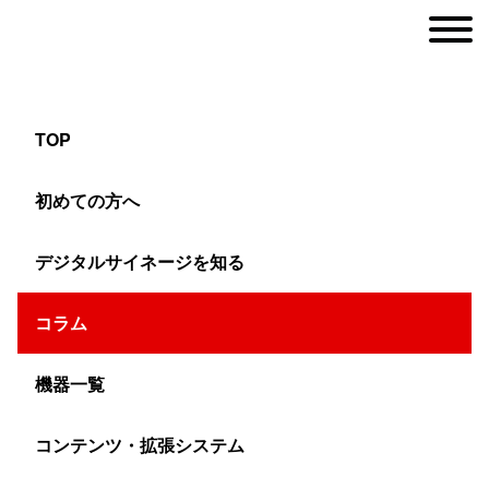
TOP
屋外モニターが太陽光で見えない問題を解
初めての方へ
決！液晶マルチをおすすめしない理由とLED
の強み
デジタルサイネージを知る
コラム
ヤマトサイネージ
>
コラム
>
マルチディスプレイ
>
屋外モニターが太陽光で見
機器一覧
屋外用液晶ディスプレイとLEDビジ
コンテンツ・拡張システム
ョン