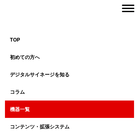
TOP
65インチ自立スタンド縦型ファン冷却型タッ
初めての方へ
チパネル屋外用デジタルサイネージ YSD-
OD6500Z
デジタルサイネージを知る
コラム
ヤマトサイネージ
>
機器一覧
>
屋外用サイネージ
>
65インチ自立スタンド縦型
機器一覧
コンテンツ・拡張システム