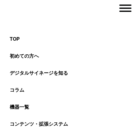
TOP
屋外用デジタルサイネージスタンド65インチ
初めての方へ
縦画面の設置
デジタルサイネージを知る
ヤマトサイネージ
コラム
>
設置事例
>
屋外用デジタルサイネージ
>
屋外用デジタルサ
機器一覧
店舗の屋外エントランスに屋外用デ
コンテンツ・拡張システム
ジタルサイネージを設置