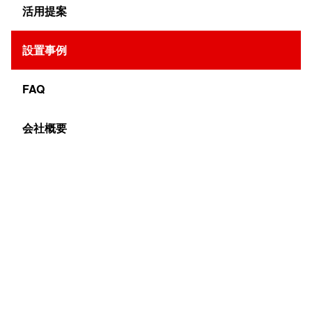
設置日：2025年6月
活用提案
設置事例
FAQ
会社概要
店舗の屋外エントランススペースにデジタルサイネージを
設置しました。画面の大きさは65インチです。屋外でも
見やすい高輝度液晶パネルを搭載した、防塵防水筐体のス
タンドタイプです。