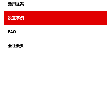
愛知県にある大型建設現場の
朝礼看板
に、弊社のLEDビジ
活用提案
ョンを採用いただきました。ピクセルピッチは4mmで、
全体サイズがW2880×H1920mmとなります。今回の屋外
設置事例
用LEDモジュールは1辺が320ｍｍの正方形ものをご提案
FAQ
いたしました。横に9列、縦に6列の合計54モジュールを
使用しました。同じ現場内に2か所導入いただきました。
会社概要