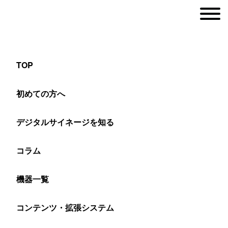
TOP
建設現場の情報共有用LEDビジョン
初めての方へ
デジタルサイネージを知る
ヤマトサイネージ
>
設置事例
>
LEDビジョン
>
屋外用LEDビジョン
>
建設現
コラム
建設現場の朝礼看板に全天候型のLED
機器一覧
ビジョンを設置
コンテンツ・拡張システム