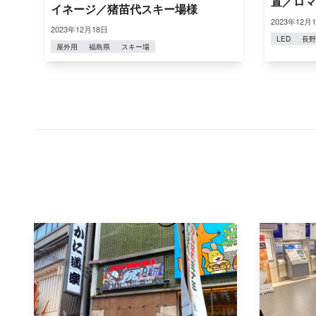
置／ロマ
イネージ／猪苗代スキー場様
2023年12月
2023年12月18日
LED
長野
屋外用
福島県
スキー場