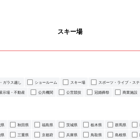
スキー場
・ガラス越し
ショールーム
スキー場
スポーツ・ライブ・ステ
展示場・不動産
公共機関
公営競技
冠婚葬祭
商業施設
城県
秋田県
福島県
茨城県
栃木県
群馬県
知県
三重県
京都府
兵庫県
鳥取県
島根県