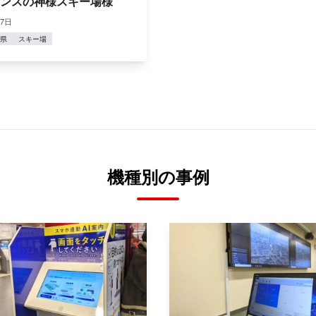
ンスの神様スキー場様
17日
県
スキー場
機種別の事例