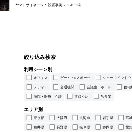
ヤマトサイネージ
>
設置事例
>
スキー場
絞り込み検索
利用シーン別
オフィス
ゲーム・eスポーツ
ショーウインドウ
メディア
交通機関
会議室・ホール
住宅
病院・医療・介護
道路沿い
飲食業
エリア別
東京都
大阪府
北海道
岩手県
宮
福井県
長野県
岐阜県
静岡県
愛