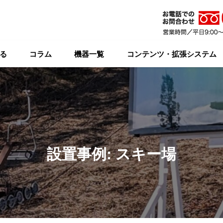
る
コラム
機器一覧
コンテンツ・拡張システム
設置事例: スキー場