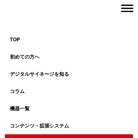
TOP
会議室のサイネージ活用提案
初めての方へ
デジタルサイネージを知る
ヤマトサイネージ
>
活用提案（ソリューション）
>
業種別デジタルサイネージ
コラム
会議をもっと効果的に行うためのツ
機器一覧
ールとして注目されるデジタルサイ
コンテンツ・拡張システム
ネージ