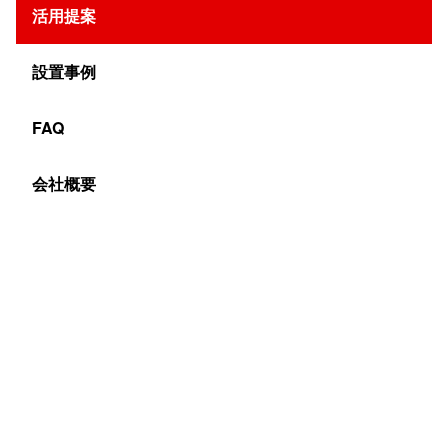
活用提案
設置事例
FAQ
会社概要
デジタルサイネージは会議室への導入も進んでいます。黒
板やホワイトボード、プロジェクターに変わる会議用のツ
ールとして加速的に注目度が増しています。デジタルサイ
ネージを会議に取り入れることで、スピーディかつ効率的
な議事進行が行えることがメリットです。また、参加者の
理解度向上や集中力を保つという部分にも関わってきま