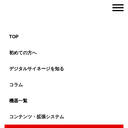
TOP
窓ガラス内側からのサイネージ活用提案
初めての方へ
デジタルサイネージを知る
ヤマトサイネージ
>
活用提案（ソリューション）
>
業種別デジタルサイネージ
コラム
ショーウインドウ・窓ガラス内側に
機器一覧
デジタルサイネージを設置すること
コンテンツ・拡張システム