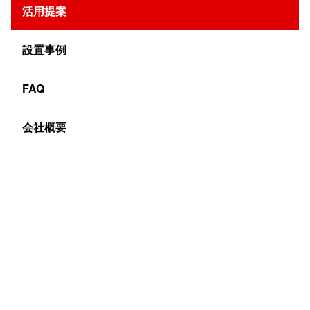
活用提案
設置事例
FAQ
会社概要
デジタルサイネージの設置場所で多いのが、ショーウイン
ドウやガラスの内側です。デジタルサイネージの設置は室
内に、映像を見るのは外にいる人というパターンです。で
はなぜこのような設置方法を取ることが多いのでしょう
か？ガラスを隔てたデジタルサイネージの設置について説
明していきます。