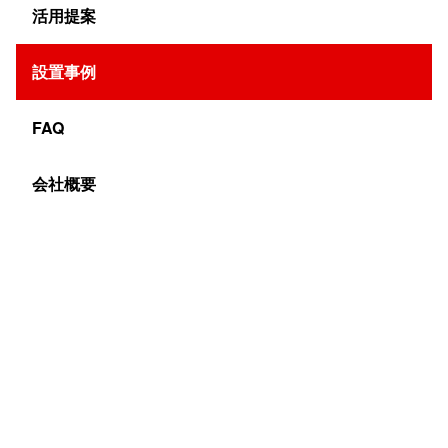
活用提案
設置事例
絞り込み検索
FAQ
利用シーン別
オフィス
ゲーム・eスポーツ
会社概要
ショーウインドウ・ガラス越し
ショールーム
スキー場
スポーツ・ライブ・ステージ
その他
ビル・外壁
ホテル・宿泊施設
メディア
交通機関
会議室・ホール
住宅展示場・不動産
公共機関
公営競技
冠婚葬祭
商業施設
展示会・イベント
建設現場
教育機関
病院・医療・介護
道路沿い
飲食業
エリア別