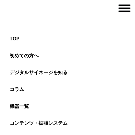
TOP
設置事例: 展示会・イベント
初めての方へ
デジタルサイネージを知る
ヤマトサイネージ
>
設置事例
>
展示会・イベント
コラム
展示会・イベント
機器一覧
コンテンツ・拡張システム
展示会・イベント関連のデジタルサイネージの設置・
納入事例です。