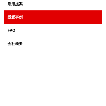
活用提案
福井県武生市の信越化学工業株式会社様に、110インチの
設置事例
液晶マルチディスプレイを導入いただきました。会議室の
壁面に設置をし、プロジェクターの代わりとして使用しま
FAQ
す。プロジェクターでは得られない高い視認性を求めて、
ご依頼をいただきました。
会社概要