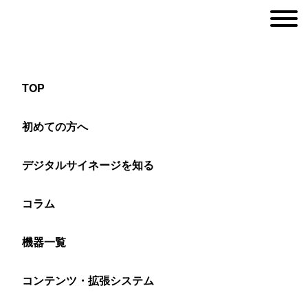
TOP
会議用の110インチ液晶マルチディスプレイ
初めての方へ
デジタルサイネージを知る
ヤマトサイネージ
>
設置事例
>
マルチディスプレイ
>
会議用の110インチ液
コラム
会議の効率化を図るためプロジェク
機器一覧
ターを液晶マルチディスプレイに変
コンテンツ・拡張システム
更