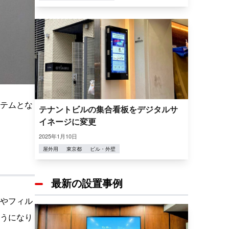
テムとな
テナントビルの集合看板をデジタルサ
イネージに変更
2025年1月10日
屋外用
東京都
ビル・外壁
最新の設置事例
やフィル
うになり