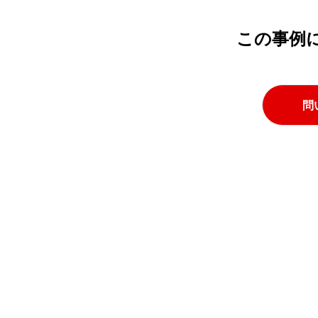
この事例
問