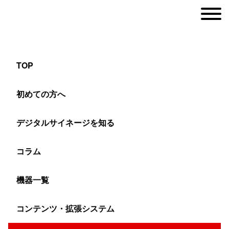
TOP
建設現場のサイネージ活用提案
初めての方へ
デジタルサイネージを知る
ヤマトサイネージ
>
活用提案（ソリューション）
>
業種別デジタルサイネージ
コラム
機器一覧
建設現場のデジタルサイネージは
コンテンツ・拡張システム
「朝礼看板」と「仮囲い」がメイ