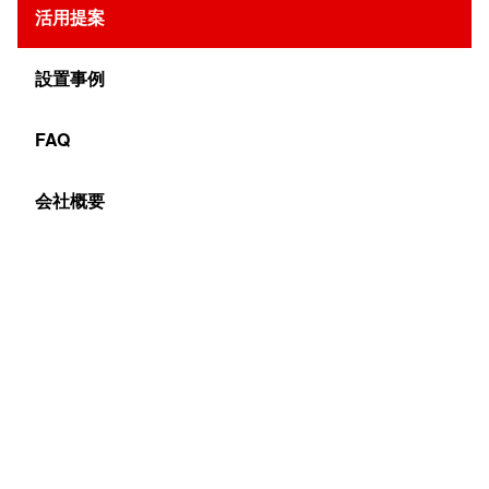
活用提案
ン
設置事例
■朝礼看板の一部をデジタルサイネージ化
FAQ
建設現場の安全を守るため毎朝行われる朝礼ですが、
会社概要
その会場には「朝礼看板」と呼ばれるものがありま
す。学校の教室に例えるなら、黒板のようなもので
す。下の写真が朝礼看板で、そこにはたくさんの情報
が表示されています。
近年では国が推奨する建設現場のICT化が進んでお
り、朝礼看板の一部にモニターを採用することが浸透
してきています。朝礼看板をデジタル化することでコ