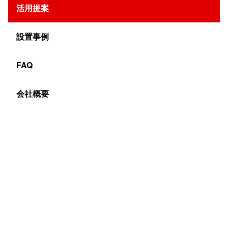
ード部分は壊れにくく安全性の高いもの、システムの
活用提案
セキュリティも強固なものが必要になってくるでしょ
設置事例
う。
FAQ
会社概要
自治体が管理する観光施設等へのサイネージ普及率も
上がっている。