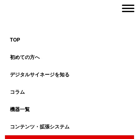
TOP
公共機関のサイネージ活用提案
初めての方へ
デジタルサイネージを知る
ヤマトサイネージ
>
活用提案（ソリューション）
>
業種別デジタルサイネージ
コラム
機器一覧
公共の施設で運用するデジタルサイネージに必要なこ
コンテンツ・拡張システム
とは、とにかく安心して長く使用できることです。ハ