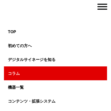
TOP
大型ビジョンの保証やメンテナンスは？
初めての方へ
デジタルサイネージを知る
ヤマトサイネージ
>
コラム
>
LEDビジョン
>
大型ビジョンの保証やメンテナ
コラム
大型ビジョンの無償保証期間はほとんどが1年間。延長保
機器一覧
証やメンテナンス契約があるかも確認して、ベストな選択
コンテンツ・拡張システム
をしましょう。