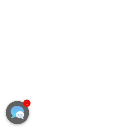
営業時間／
9:00～18:00（ 土日祝祭日除く）
パートナー様募集
スタッフ募集
営業所・サポート拠点
本社
Google Map
〒104-0061
東京都中央区銀座1丁目18番2号 太平ビル2F
大阪オフィス
Google Map
〒530-0003
大阪府大阪市北区堂島2-3-2 堂北ビルディング102
号室
クレジットカード決済対応・リース対応