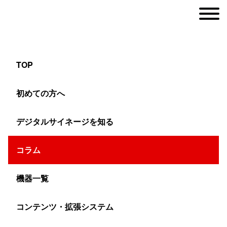
TOP
【4コマ漫画】混雑をコントロールするAIとサ
初めての方へ
イネージ
デジタルサイネージを知る
ヤマトサイネージ
コラム
>
コラム
>
デジサイ漫画コラム
>
【4コマ漫画】混雑をコン
機器一覧
こんにちは。
コンテンツ・拡張システム
ヤマトサイネージ広報部です。