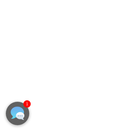
映像機器
LEDビジョン
オーダーメード（カスタマイズ）LEDビジョン
メッシュタイプLEDビジョン
屋内用LEDビジョン
屋外用LEDビジョン（防塵防水）
既成型(プリメイド)LEDビジョン
機器一覧
マルチディスプレイ
屋外用サイネージ
屋内用サイネージ
LEDビジョン
プレイヤー・配信管理システム・通信機器
LINQ WALL（マルチディスプレイ）周辺機器