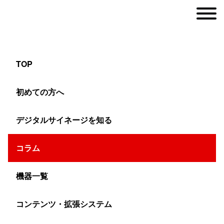
TOP
【4コマ漫画】車を買うなら色々なカスタマイ
初めての方へ
ズを試したい！
デジタルサイネージを知る
ヤマトサイネージ
コラム
>
コラム
>
デジサイ漫画コラム
>
【4コマ漫画】車を買うな
機器一覧
こんにちは。ヤマトサイネージです。
コンテンツ・拡張システム