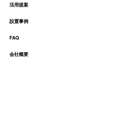
討されている方へ
活用提案
設置事例
どのようにして適切な機器を選ぶ
FAQ
べきか5つのポイントを説明しま
す。設置場所や配信システムの違
会社概要
いなどで選ぶデジタルサイネージ
が変わります。
紙ポスター アナログ看板
スタンドア
表現の性質 豊かさ
静的な表現に留まる
動的な表現が可
コンテンツの
物理的な作業を伴う （印刷、張替、USB挿入等）
更新方法
コンテンツ更新の
即時、同時に多拠点、他端末の更新は困難
即時性
メンテナンス
印刷､張替による剥離 痕など物理的痕跡を残す可能性
小規模→ソフト
コスト
プリンタ購入費用・印刷費用
小規模→ソフト