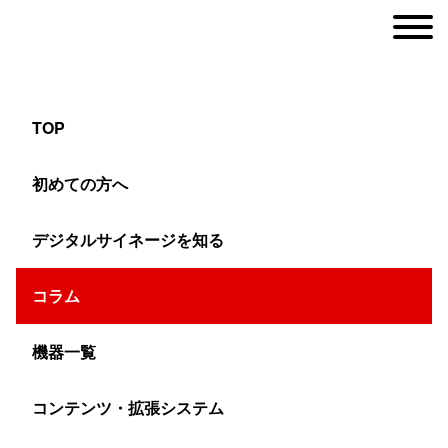
TOP
知らないと損する！デジタルサイネージの選
初めての方へ
び方をプロが解説
デジタルサイネージを知る
ヤマトサイネージ
コラム
>
コラム
>
デジタルサイネージ
>
知らないと損する！デジ
機器一覧
コンテンツ・拡張システム
初めてのデジタルサイネージを検