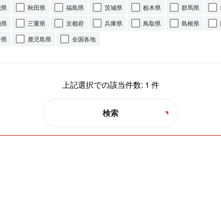
城県
秋田県
福島県
茨城県
栃木県
群馬県
知県
三重県
京都府
兵庫県
鳥取県
島根県
分県
鹿児島県
全国各地
上記選択での該当件数:
1
件
検索