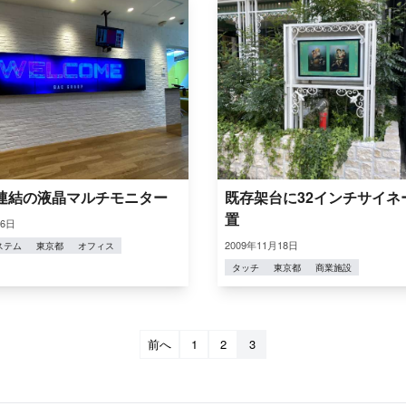
連結の液晶マルチモニター
既存架台に32インチサイネ
置
26日
2009年11月18日
ステム
東京都
オフィス
タッチ
東京都
商業施設
前へ
1
2
3