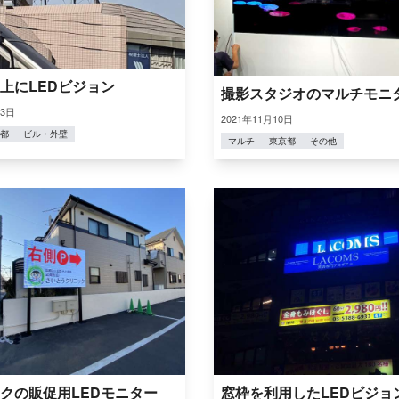
上にLEDビジョン
撮影スタジオのマルチモニ
13日
2021年11月10日
都
ビル・外壁
マルチ
東京都
その他
クの販促用LEDモニター
窓枠を利用したLEDビジョ