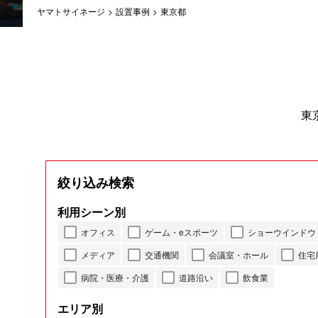
ヤマトサイネージ
>
設置事例
>
東京都
東
絞り込み検索
利用シーン別
オフィス
ゲーム・eスポーツ
ショーウインドウ
メディア
交通機関
会議室・ホール
住宅
病院・医療・介護
道路沿い
飲食業
エリア別