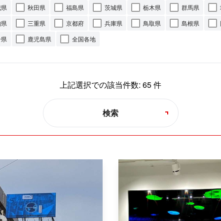
城県
秋田県
福島県
茨城県
栃木県
群馬県
知県
三重県
京都府
兵庫県
鳥取県
島根県
分県
鹿児島県
全国各地
上記選択での該当件数:
65
件
検索