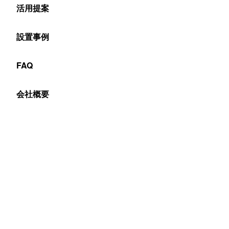
活用提案
Table of Contents
設置事例
SMDとはパネルの表面にLEDランプを実装する方式
SMD方式のLEDビジョンが多用される理由
FAQ
SMD方式のデメリット
会社概要
SMDとはパネルの表面にLEDランプ
を実装する方式