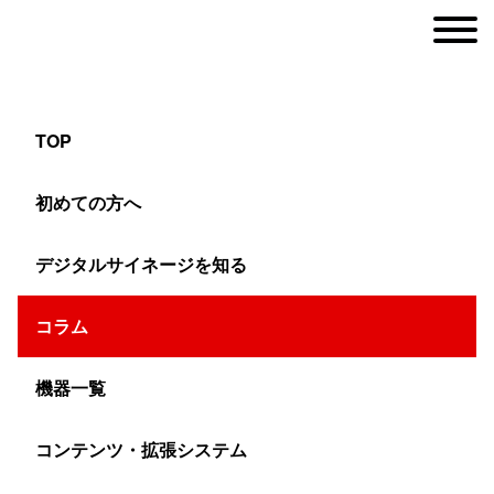
TOP
SMD方式のLEDランプ
初めての方へ
デジタルサイネージを知る
ヤマトサイネージ
>
コラム
>
LEDビジョン
>
SMD方式のLEDランプ
コラム
SMD方式とは表面実装。基盤（パネル）の表面にLEDラ
機器一覧
ンプをはんだ付けすることで、面積あたりのLEDランプの
コンテンツ・拡張システム
個数を増やすことができます。現在のLEDビジョンの多く
がこのSMD方式を採用しています。