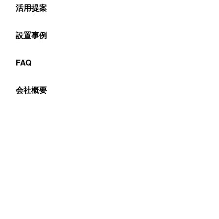
活用提案
設置事例
FAQ
会社概要
Table of Contents
TENGA 「able! project」×ヤマトサイネージ
記者発表で最強のプレゼンを提供するためのツール、