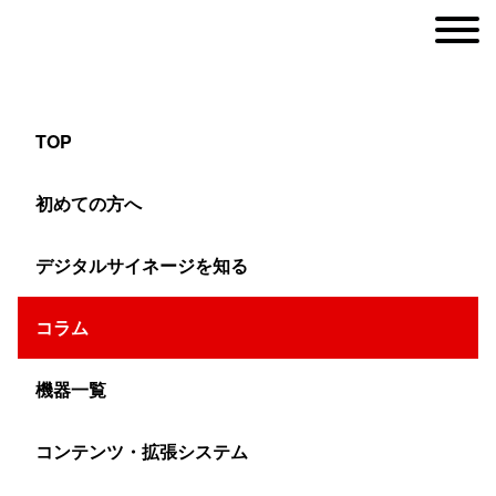
TOP
俺たちのTENGA！大画面モニターを記者発表
初めての方へ
で使う意味とは？
デジタルサイネージを知る
ヤマトサイネージ
コラム
>
コラム
>
マルチディスプレイ
>
俺たちのTENGA！大画
機器一覧
TENGA 「able! project」×ヤマトサ
コンテンツ・拡張システム
イネージ