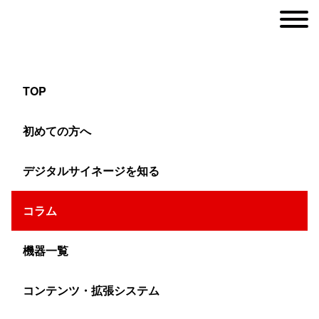
TOP
100インチを超える大画面マルチのメリット・
初めての方へ
活用術や設置事例を紹介
デジタルサイネージを知る
ヤマトサイネージ
コラム
>
コラム
>
マルチディスプレイ
>
100インチを超える大画
機器一覧
コンテンツ・拡張システム