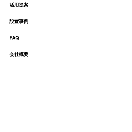
活用提案
設置事例
FAQ
会社概要
Table of Contents
100インチを超える大型液晶マルチモニターのメリッ
ト
①大きな画面は視認性に長けている
②好みの大きさに仕立てることができる
③高精細で表現力が高い
広告・広報での利用
ビジネスシーン等での利用